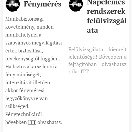
Napelemes
Fénymérés
rendszerek
Munkabiztonsági
felülvizsgál
követelmény, minden
ata
munkahelynél a
szabványos megvilágítási
Felülvizsgálata kiemelt
érték biztosítása,
jelentőségű! Bővebben a
tevékenységtől függően.
fejtágítóban olvashatsz
Ha biztos akarsz lenni a
róla:
ITT
fény minőségét,
intenzitását illetően,
akkor fénymérési
jegyzőkönyvre van
szükséged.
Fénytechnikáról
bővebben
ITT
olvashatsz.