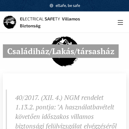
elSafe, be safe
EL
ECTRICAL
SAFE
TY
Villamos
Biztonság
Családiház/Lakás/társasház
40/2017. (XII. 4.) NGM rendelet
1.13.2. pontja: "A használatbavételt
követően időszakos villamos
biztonsági felülvizsgálat elvégzéséről