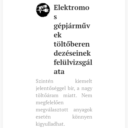
Elektromo
s
gépjárműv
ek
töltőberen
dezéseinek
felülvizsgál
ata
Szintén kiemelt
jelentőséggel bír, a nagy
töltőáram miatt. Nem
megfelelően
megválasztott anyagok
esetén könnyen
kigyulladhat.