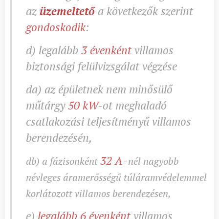
az
üzemeltető
a következők szerint
gondoskodik
:
d) legalább
3 évenként
villamos
biztonsági felülvizsgálat végzése
da) az épületnek nem minősülő
műtárgy
50 kW
-ot meghaladó
csatlakozási teljesítményű villamos
berendezésén,
-
32 A
db) a fázisonként
nél nagyobb
névleges áramerősségű túláramvédelemmel
korlátozott villamos berendezésen,
e)
legalább 6 évenként
villamos