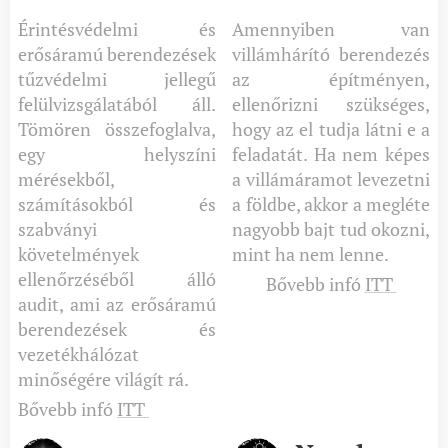
Érintésvédelmi és
Amennyiben van
erősáramú berendezések
villámhárító berendezés
tűzvédelmi jellegű
az építményen,
felülvizsgálatából áll.
ellenőrizni szükséges,
Tömören összefoglalva,
hogy az el tudja látni e a
egy helyszíni
feladatát. Ha nem képes
mérésekből,
a villámáramot levezetni
számításokból és
a földbe, akkor a megléte
szabványi
nagyobb bajt tud okozni,
követelmények
mint ha nem lenne.
ellenőrzéséből álló
Bővebb infó
ITT
audit, ami az erősáramú
berendezések és
vezetékhálózat
minőségére világít rá.
Bővebb infó
ITT