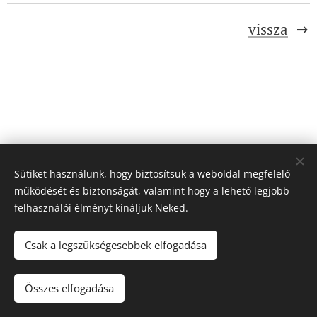
vissza
Sütiket használunk, hogy biztosítsuk a weboldal megfelelő
működését és biztonságát, valamint hogy a lehető legjobb
felhasználói élményt kínáljuk Neked.
© 2022 Elsafe Mérnökiroda
info@elsafe.hu
+36304836974
Csak a legszükségesebbek elfogadása
Sütik
Nyelvek
Összes elfogadása
Magyar
English