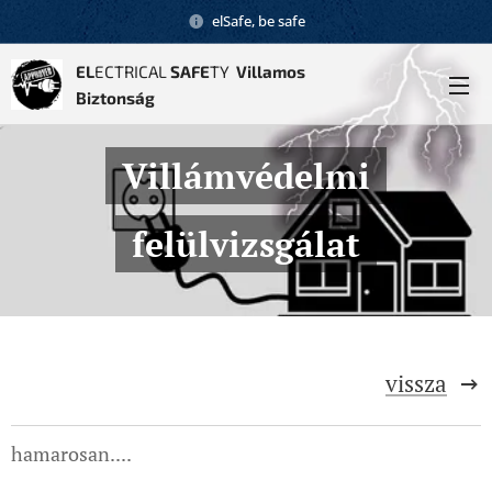
elSafe, be safe
EL
ECTRICAL
SAFE
TY
Villamos
Biztonság
Villámvédelmi
felülvizsgálat
vissza
hamarosan....