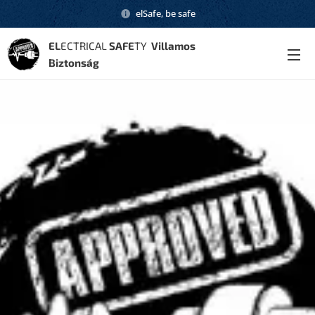
elSafe, be safe
EL
ECTRICAL
SAFE
TY
Villamos
Biztonság