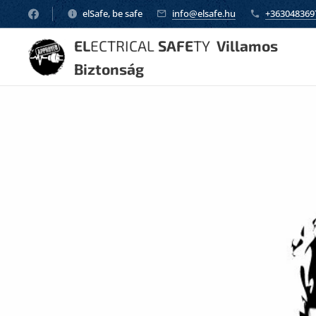
elSafe, be safe
info@elsafe.hu
+363048369
EL
ECTRICAL
SAFE
TY
Villamos
Biztonság