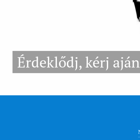
Érdeklődj, kérj aján