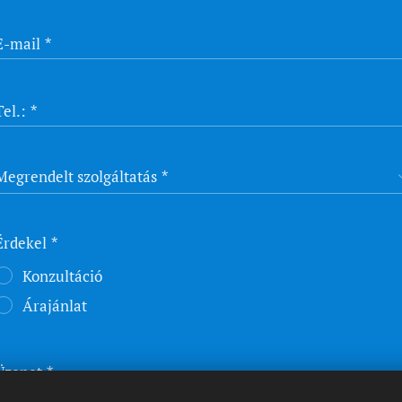
E-mail
Tel.:
Megrendelt szolgáltatás
Érdekel
Konzultáció
Árajánlat
Üzenet