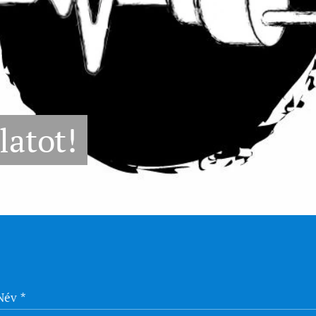
latot!
Név