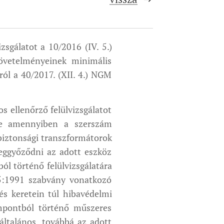
s­gálatot a 10/2016 (IV. 5.)
övetelményeinek minimális
ról a 40/2017. (XII. 4.) NGM
ellenőrző felülvizsgá­latot
ente amennyiben a szerszám
 biztonsági transzformátorok
meggyőződni az adott eszköz
l történő felülvizsgálatára
:1991 szabvány vonatkozó
és keretein túl hibavédelmi
mpontból tör­ténő műszeres
általános, továbbá az adott