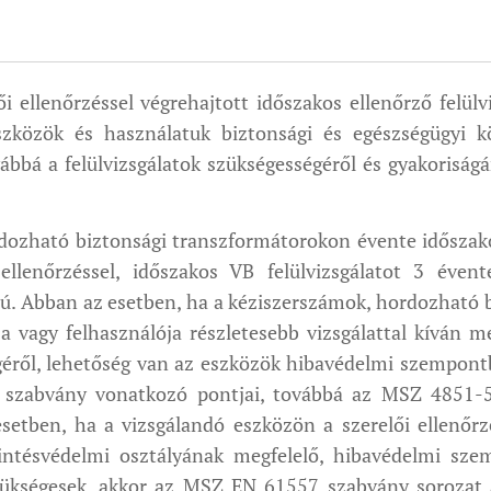
 ellenőrzéssel végrehajtott időszakos ellenőrző felülviz
közök és használatuk biztonsági és egészségügyi k
vábbá a felülvizsgálatok szükségességéről és gyakoriságá
ozható biztonsági transzformá­torokon évente időszakos 
i ellenőrzéssel, időszakos VB felülvizsgálatot 3 év
sú. Abban az esetben, ha a kéziszerszámok, hordoz­ható
a vagy felhasználója részletesebb vizsgálattal kíván 
éről, lehetőség van az eszközök hibavédelmi szempontbó
szabvány vonatkozó pontjai, továbbá az MSZ 4851-5
esetben, ha a vizsgálandó eszközön a szerelői ellenőrz
ntésvédelmi osztályának megfelelő, hibavédelmi sze
szükségesek, akkor az MSZ EN 61557 szabvány soro­zat 