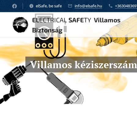
elSafe, be safe
info@elsafe.hu
+363048369
EL
ECTRICAL
SAFE
TY
Villamos
Biztonság
Villamos kéziszerszámo