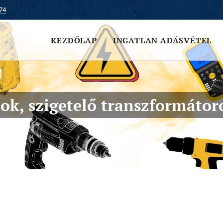
74
KEZDŐLAP
INGATLAN ADÁSVÉTEL
k, szigetelő transzformátoro