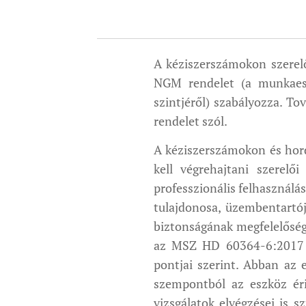
A kéziszerszámokon szerelői
NGM rendelet (a munkaesz
szintjéről) szabályozza. To
rendelet szól.
A kéziszerszámokon és hord
kell végrehajtani szerelő
professzionális felhasználá
tulajdonosa, üzembentartój
biztonságának megfelelőség
az MSZ HD 60364-6:2017 
pontjai szerint. Abban az 
szempontból az eszköz éri
vizsgálatok elvégzései is 