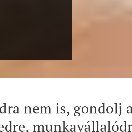
ra nem is, gondolj 
dre, munkavállalódr