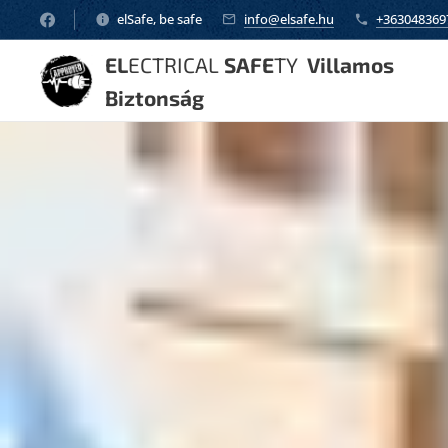
elSafe, be safe
info@elsafe.hu
+363048369
EL
ECTRICAL
SAFE
TY
Villamos
Biztonság