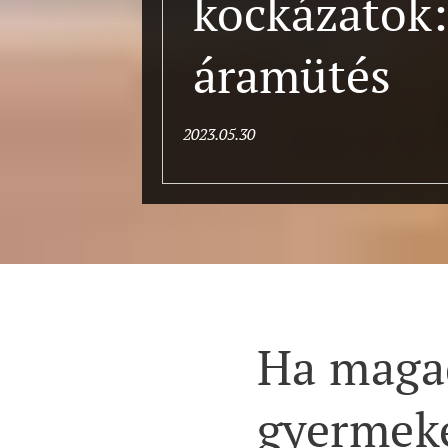
kockázatok:
áramütés
2023.05.30
Ha magad
gyermeke