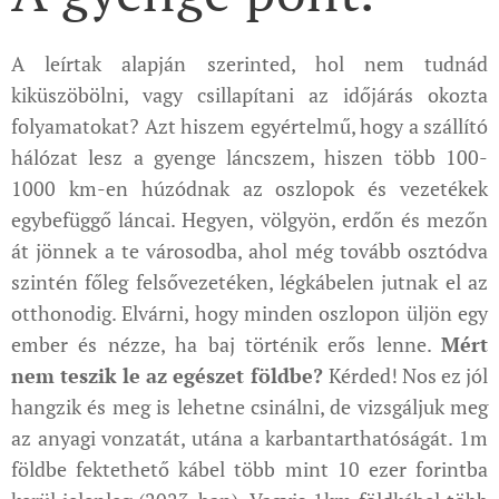
A leírtak alapján szerinted, hol nem tudnád
kiküszöbölni, vagy csillapítani az időjárás okozta
folyamatokat? Azt hiszem egyértelmű, hogy a szállító
hálózat lesz a gyenge láncszem, hiszen több 100-
1000 km-en húzódnak az oszlopok és vezetékek
egybefüggő láncai. Hegyen, völgyön, erdőn és mezőn
át jönnek a te városodba, ahol még tovább osztódva
szintén főleg felsővezetéken, légkábelen jutnak el az
otthonodig. Elvárni, hogy minden oszlopon üljön egy
ember és nézze, ha baj történik erős lenne.
Mért
nem teszik le az egészet földbe?
Kérded! Nos ez jól
hangzik és meg is lehetne csinálni, de vizsgáljuk meg
az anyagi vonzatát, utána a karbantarthatóságát. 1m
földbe fektethető kábel több mint 10 ezer forintba