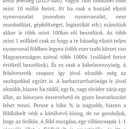
kerül jelenleg (2023-ban). Vagyis 1km földkábel több
mint 10 millió forint. Itt ha csak a hozzád eljutó
nyomvonalat (mondom nyomvonalat, nem
munkadíjjat, gépköltséget, logisztikát stb.) számítjuk
akkor is több mint 100km-ről beszélünk. Az több
mint 1 milliárd csak az hogy a te házadig eljutó teljes
nyomvonal földben legyen (több ezer trafó körzet van
Magyarországon szóval több 1000x 1milliárd forint
értékről beszélünk). És ez csak a kábelmennyiség. A
felsővezeték csupasz így jóval olcsóbb még az
oszlopokkal együtt is. A karbantarthatósága is jóval
olcsóbb, hiszen ha rádől, egy fa, vagy rövidre zárja egy
állat, az könnyen észrevehető és gyors beavatkozást
lehet tenni. Persze a hiba % is nagyobb, hiszen a
földkábelt védi a körülvevő közeg, de ne gondoljuk,
hogy az örökös. A föld mozgása, egy villámcsapás 1-1