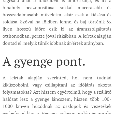
rágcsáló állat a földkábelt is amortizálja, és itt a
hibahely beazonosítása sokkal macerásabb és
hosszadalmasabb műveletm, akár csak a kiásása és
toldása. Szóval ha földben lenne, és baj történik 5x
ilyen hosszú időre esik ki az áramszolgáltatás
otthonodban, persze jóval ritkábban. A leírtak alapján
döntsd el, melyik tűnik jobbnak ár/érték arányban.
A gyenge pont.
A leírtak alapján szerinted, hol nem tudnád
kiküszöbölni, vagy csillapítani az időjárás okozta
folyamatokat? Azt hiszem egyértelmű, hogy a szállító
hálózat lesz a gyenge láncszem, hiszen több 100-
1000 km-en húzódnak az oszlopok és vezetékek
egybefüggő láncai. Hegyen, völgyön, erdőn és mezőn