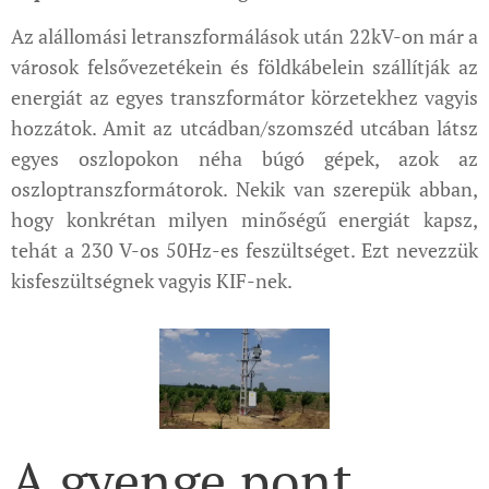
Az alállomási letranszformálások után 22kV-on már a
városok felsővezetékein és földkábelein szállítják az
energiát az egyes transzformátor körzetekhez vagyis
hozzátok. Amit az utcádban/szomszéd utcában látsz
egyes oszlopokon néha búgó gépek, azok az
oszloptranszformátorok. Nekik van szerepük abban,
hogy konkrétan milyen minőségű energiát kapsz,
tehát a 230 V-os 50Hz-es feszültséget. Ezt nevezzük
kisfeszültségnek vagyis KIF-nek.
A gyenge pont.