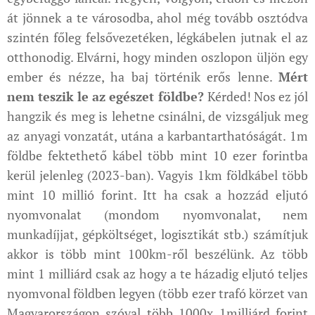
át jönnek a te városodba, ahol még tovább osztódva
szintén főleg felsővezetéken, légkábelen jutnak el az
otthonodig. Elvárni, hogy minden oszlopon üljön egy
ember és nézze, ha baj történik erős lenne.
Mért
nem teszik le az egészet földbe?
Kérded! Nos ez jól
hangzik és meg is lehetne csinálni, de vizsgáljuk meg
az anyagi vonzatát, utána a karbantarthatóságát. 1m
földbe fektethető kábel több mint 10 ezer forintba
kerül jelenleg (2023-ban). Vagyis 1km földkábel több
mint 10 millió forint. Itt ha csak a hozzád eljutó
nyomvonalat (mondom nyomvonalat, nem
munkadíjjat, gépköltséget, logisztikát stb.) számítjuk
akkor is több mint 100km-ről beszélünk. Az több
mint 1 milliárd csak az hogy a te házadig eljutó teljes
nyomvonal földben legyen (több ezer trafó körzet van
Magyarországon szóval több 1000x 1milliárd forint