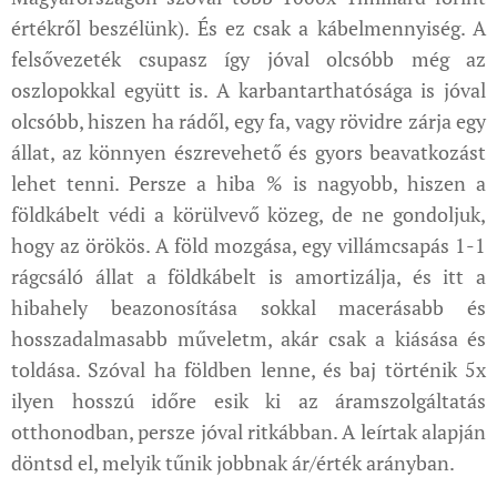
értékről beszélünk). És ez csak a kábelmennyiség. A
felsővezeték csupasz így jóval olcsóbb még az
oszlopokkal együtt is. A karbantarthatósága is jóval
olcsóbb, hiszen ha rádől, egy fa, vagy rövidre zárja egy
állat, az könnyen észrevehető és gyors beavatkozást
lehet tenni. Persze a hiba % is nagyobb, hiszen a
földkábelt védi a körülvevő közeg, de ne gondoljuk,
hogy az örökös. A föld mozgása, egy villámcsapás 1-1
rágcsáló állat a földkábelt is amortizálja, és itt a
hibahely beazonosítása sokkal macerásabb és
hosszadalmasabb műveletm, akár csak a kiásása és
toldása. Szóval ha földben lenne, és baj történik 5x
ilyen hosszú időre esik ki az áramszolgáltatás
otthonodban, persze jóval ritkábban. A leírtak alapján
döntsd el, melyik tűnik jobbnak ár/érték arányban.