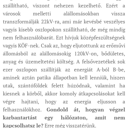
szállítható, viszont nehezen kezelhető. Ezért a
városok melletti alállomásokban vissza
transzformálják 22kV-ra, ami már kevésbé veszélyes
vagyis kisebb oszlopokon szállítható, de még mindig
nem felhasználóbarát. Ezt hívjuk középfeszültségnek
vagyis KÖF-nek. Csak az, hogy eljutottunk az erőművi
állomásból az alállomásokig 120kV-on, bődületes,
anyag és üzemeltetési költség. A felsővezetékek sok
ezer oszlopon szállítják az energiát A-ból B-be,
aminek aztán patika állapotban kell lenniük, hiszen
utak, szántóföldek felett húzódnak, valamint ha
kiesnek a körből, akkor komoly átkapcsolásokat kell
végre hajtani, hogy az energia eljusson a
felhasználókhoz.
Gondold át, hogyan végzel
karbantartást egy hálózaton, amit nem
kapcsolhatsz le?
Erre még visszatérünk.