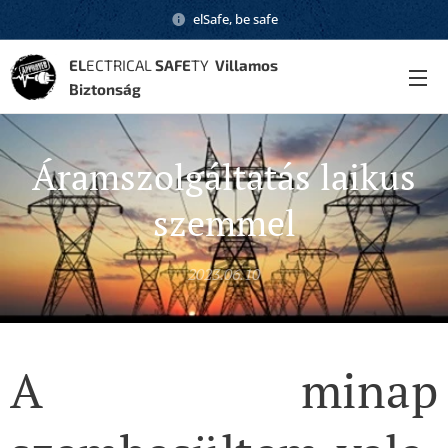
elSafe, be safe
EL
ECTRICAL
SAFE
TY
Villamos
Biztonság
Áramszolgáltatás laikus
szemmel
2023.06.10
A minap