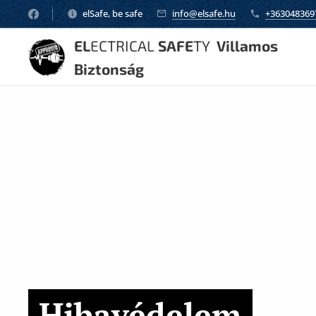
elSafe, be safe
info@elsafe.hu
+363048369
EL
ECTRICAL
SAFE
TY
Villamos
Biztonság
Hibavédelem