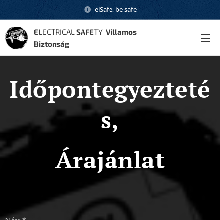
elSafe, be safe
EL
ECTRICAL
SAFE
TY
Villamos
Biztonság
Időpontegyezteté
s,
Árajánlat