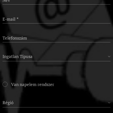
Név
E-mail
Telefonszám
Ingatlan Típusa
Van napelem rendszer
Régió